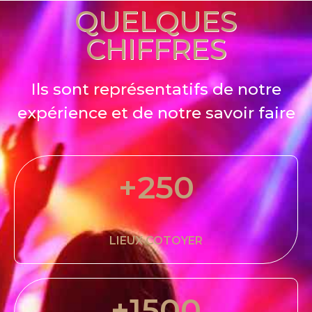
QUELQUES
CHIFFRES
Ils sont représentatifs de notre
expérience et de notre savoir faire
+
250
LIEUX COTOYER
+
1500