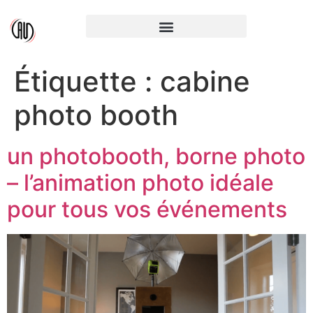
Étiquette :
cabine
photo booth
un photobooth, borne photo
– l’animation photo idéale
pour tous vos événements