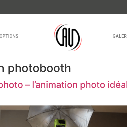
OPTIONS
GALER
on photobooth
hoto – l’animation photo idéa