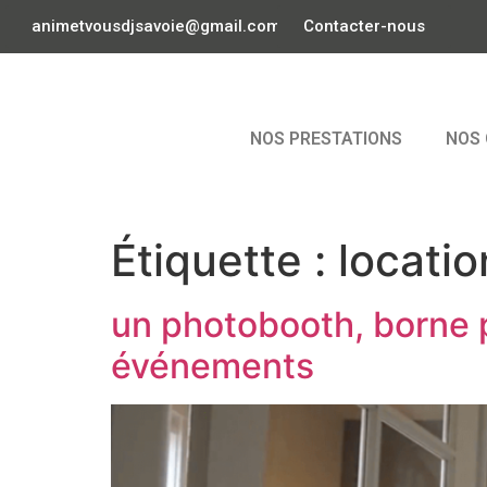
animetvousdjsavoie@gmail.com
Contacter-nous
NOS PRESTATIONS
NOS 
Étiquette :
locati
un photobooth, borne p
événements