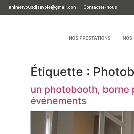
animetvousdjsavoie@gmail.com
Contacter-nous
NOS PRESTATIONS
NOS 
Étiquette :
Photob
un photobooth, borne p
événements