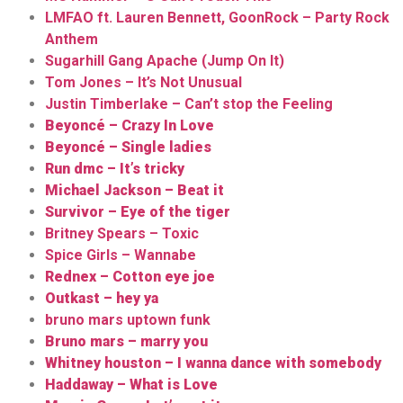
LMFAO ft. Lauren Bennett, GoonRock – Party Rock
Anthem
Sugarhill Gang Apache (Jump On It)
Tom Jones – It’s Not Unusual
Justin Timberlake – Can’t stop the Feeling
Beyoncé – Crazy In Love
Beyoncé – Single ladies
Run dmc – It’s tricky
Michael Jackson – Beat it
Survivor – Eye of the tiger
Britney Spears – Toxic
Spice Girls – Wannabe
Rednex – Cotton eye joe
Outkast – hey ya
bruno mars uptown funk
Bruno mars – marry you
Whitney houston – I wanna dance with somebody
Haddaway – What is Love